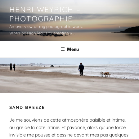
Aller
HENRI WEYRICH –
au
PHOTOGRAPHIE
contenu
principal
An overview of my photographic work. «
When passion leads to creation »
Menu
SAND BREEZE
Je me souviens de cette atmosphère paisible et intime,
au gré de la côte infinie. Et j’avance, alors qu’une force
invisible me pousse et dessine devant mes pas quelques